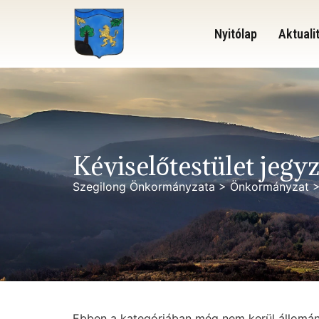
Nyitólap
Aktuali
Kéviselőtestület jeg
Szegilong Önkormányzata
>
Önkormányzat
Ebben a kategóriában még nem kerül állomány