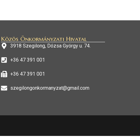
Közös Önkormányzati Hivatal
3918 Szegilong, Dózsa György u. 74.
+36 47 391 001
+36 47 391 001
szegilongonkormanyzat@gmail.com