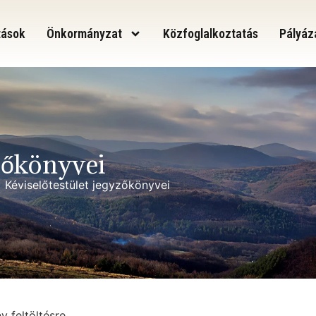
tások
Önkormányzat
Közfoglalkoztatás
Pályáz
yzőkönyvei
>
Kéviselőtestület jegyzőkönyvei
 feltöltésre.