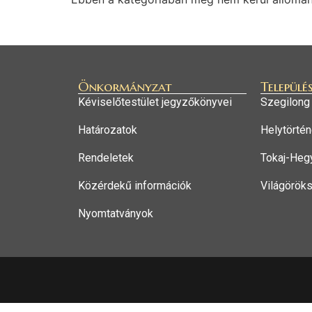
Önkormányzat
Települé
Kéviselőtestület jegyzőkönyvei
Szegilong
Határozatok
Helytörtén
Rendeletek
Tokaj-Hegy
Közérdekű információk
Világörök
Nyomtatványok