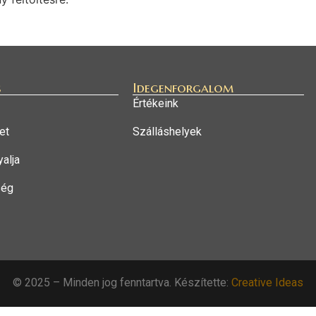
s
Idegenforgalom
Értékeink
et
Szálláshelyek
alja
ség
© 2025 – Minden jog fenntartva. Készítette:
Creative Ideas