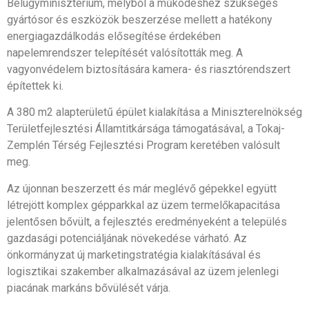
Belügyminisztérium, melyből a működéshez szükséges
gyártósor és eszközök beszerzése mellett a hatékony
energiagazdálkodás elősegítése érdekében
napelemrendszer telepítését valósították meg. A
vagyonvédelem biztosítására kamera- és riasztórendszert
építettek ki.
A 380 m2 alapterületű épület kialakítása a Miniszterelnökség
Területfejlesztési Államtitkársága támogatásával, a Tokaj-
Zemplén Térség Fejlesztési Program keretében valósult
meg.
Az újonnan beszerzett és már meglévő gépekkel együtt
létrejött komplex gépparkkal az üzem termelőkapacitása
jelentősen bővült, a fejlesztés eredményeként a település
gazdasági potenciáljának növekedése várható. Az
önkormányzat új marketingstratégia kialakításával és
logisztikai szakember alkalmazásával az üzem jelenlegi
piacának markáns bővülését várja.