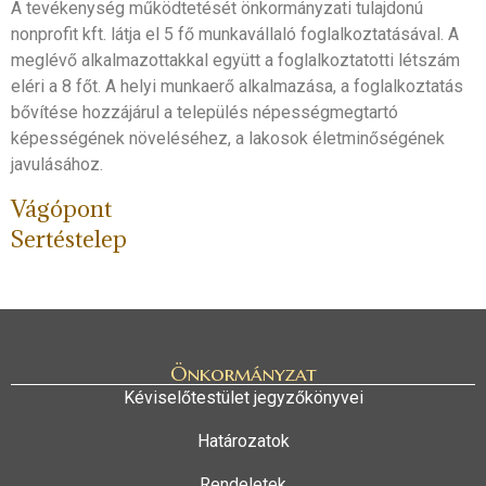
A tevékenység működtetését önkormányzati tulajdonú
nonprofit kft. látja el 5 fő munkavállaló foglalkoztatásával. A
meglévő alkalmazottakkal együtt a foglalkoztatotti létszám
eléri a 8 főt. A helyi munkaerő alkalmazása, a foglalkoztatás
bővítése hozzájárul a település népességmegtartó
képességének növeléséhez, a lakosok életminőségének
javulásához.
Vágópont
Sertéstelep
Önkormányzat
Kéviselőtestület jegyzőkönyvei
Határozatok
Rendeletek