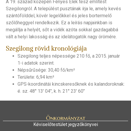
A 19. század közepén Fényes Elek tesz említést
Szegilongról. A települést pusztának írja le, amely kevés
szántófölddel, kövér legelőkkel és jeles bortermelő
szőlőheggyel rendelkezik. Ez a leírás napjainkban is
megállja a helyét, sőt a vidék azóta sokkal gazdagabbá
vált a helyi lakosság és az idelátogatók nagy örömére.
Szegilong rövid kronológiája
Szegilong teljes népessége 210 fő, a 2015. január
1-i adatok szerint.
Népsűrűsége: 30,40 fő/km²
Területe: 6,94 km²
GPS-koordinátái kincskeresőknek és kalandoroknak:
é. sz. 48° 13′ 04″, k. h. 21° 23′ 60″
Önkormányzat
Kéviselőtestület jegyzőkönyvei