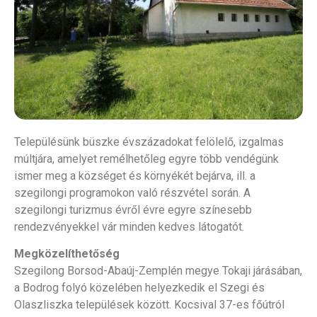
Településünk büszke évszázadokat felölelő, izgalmas
múltjára, amelyet remélhetőleg egyre több vendégünk
ismer meg a községet és környékét bejárva, ill. a
szegilongi programokon való részvétel során. A
szegilongi turizmus évről évre egyre színesebb
rendezvényekkel vár minden kedves látogatót.
Megközelíthetőség
Szegilong Borsod-Abaúj-Zemplén megye Tokaji járásában,
a Bodrog folyó közelében helyezkedik el Szegi és
Olaszliszka települések között. Kocsival 37-es főútról