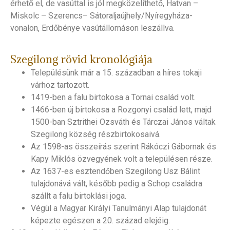
érhető el, de vasúttal is jól megközelíthető, Hatvan –
Miskolc – Szerencs– Sátoraljaújhely/Nyíregyháza-
vonalon, Erdőbénye vasútállomáson leszállva.
Szegilong rövid kronológiája
Településünk már a 15. században a híres tokaji
várhoz tartozott.
1419-ben a falu birtokosa a Tornai család volt.
1466-ben új birtokosa a Rozgonyi család lett, majd
1500-ban Sztrithei Ozsváth és Tárczai János váltak
Szegilong község részbirtokosaivá.
Az 1598-as összeírás szerint Rákóczi Gábornak és
Kapy Miklós özvegyének volt a településen része.
Az 1637-es esztendőben Szegilong Usz Bálint
tulajdonává vált, később pedig a Schop családra
szállt a falu birtoklási joga.
Végül a Magyar Királyi Tanulmányi Alap tulajdonát
képezte egészen a 20. század elejéig.