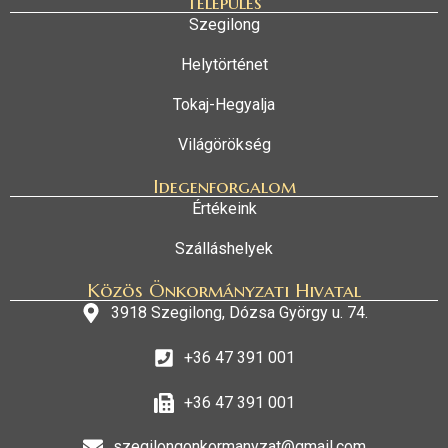
Település
Szegilong
Helytörténet
Tokaj-Hegyalja
Világörökség
Idegenforgalom
Értékeink
Szálláshelyek
Közös Önkormányzati Hivatal
3918 Szegilong, Dózsa György u. 74.
+36 47 391 001
+36 47 391 001
szegilongonkormanyzat@gmail.com