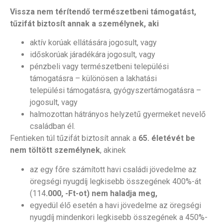
Vissza nem térítendő természetbeni támogatást,
tűzifát biztosít annak a személynek, aki
aktív korúak ellátására jogosult, vagy
időskorúak járadékára jogosult, vagy
pénzbeli vagy természetbeni települési
támogatásra – különösen a lakhatási
települési támogatásra, gyógyszertámogatásra –
jogosult, vagy
halmozottan hátrányos helyzetű gyermeket nevelő
családban él.
Fentieken túl tűzifát biztosít annak a
65. életévét be
nem töltött személynek
, akinek
az egy főre számított havi családi jövedelme az
öregségi nyugdíj legkisebb összegének 400%-át
(114
.000, -Ft-ot) nem haladja meg,
egyedül élő esetén a havi jövedelme az öregségi
nyugdíj mindenkori legkisebb összegének a 450%-