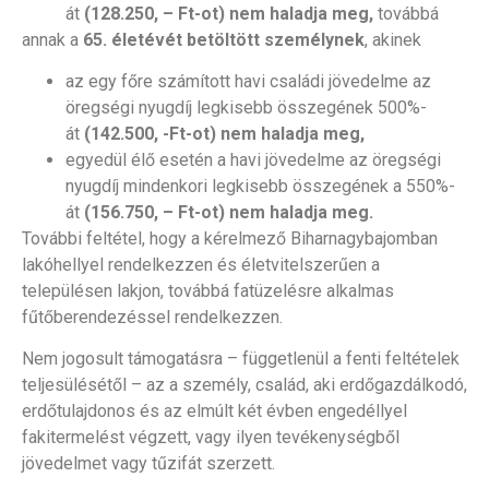
át
(128.250, – Ft-ot) nem haladja meg,
továbbá
annak a
65. életévét betöltött személynek
, akinek
az egy főre számított havi családi jövedelme az
öregségi nyugdíj legkisebb összegének 500%-
át
(142.500, -Ft-ot) nem haladja meg,
egyedül élő esetén a havi jövedelme az öregségi
nyugdíj mindenkori legkisebb összegének a 550%-
át
(156.750, – Ft-ot) nem haladja meg.
További feltétel, hogy a kérelmező Biharnagybajomban
lakóhellyel rendelkezzen és életvitelszerűen a
településen lakjon, továbbá fatüzelésre alkalmas
fűtőberendezéssel rendelkezzen.
Nem jogosult támogatásra – függetlenül a fenti feltételek
teljesülésétől – az a személy, család, aki erdőgazdálkodó,
erdőtulajdonos és az elmúlt két évben engedéllyel
fakitermelést végzett, vagy ilyen tevékenységből
jövedelmet vagy tűzifát szerzett.